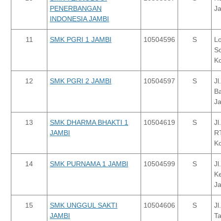
PENERBANGAN
Ja
INDONESIA JAMBI
11
SMK PGRI 1 JAMBI
10504596
S
L
So
Ko
12
SMK PGRI 2 JAMBI
10504597
S
Jl
Ba
J
13
SMK DHARMA BHAKTI 1
10504619
S
Jl
JAMBI
RT
Ko
14
SMK PURNAMA 1 JAMBI
10504599
S
Jl
Ke
J
15
SMK UNGGUL SAKTI
10504606
S
Jl
JAMBI
Ta