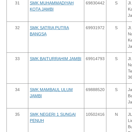
31
SMK MUHAMMADIYAH
69830442
S
Jl
KOTA JAMBI
Ka
J
32
SMK SATRIA PUTRA
69931972
S
J
BANGSA
N
Ke
J
33
SMK BAITURRAHIM JAMBI
69914793
S
J
No
Te
3
34
SMK MAMBAUL ULUM
69888520
S
Ja
JAMBI
Ba
J
35
SMK NEGERI 1 SUNGAI
10502416
N
J
PENUH
Li
Bu