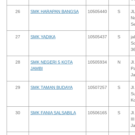
26
SMK HARAPAN BANGSA
10505440
S
JL
No
Se
27
SMK YADIKA
10505437
S
ja
So
3
28
SMK NEGERI 5 KOTA
10505934
N
Jl
JAMBI
Pa
J
29
SMK TAMAN BUDAYA
10507257
S
Jl
Su
Ko
30
SMK FANIA SALSABILA
10506165
S
Jl
II
J