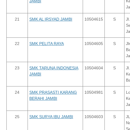
JAMBI
Ke
J
21
SMK AL IRSYAD JAMBI
10504615
S
Jl
Se
J
22
SMK PELITA RAYA
10504605
S
Jl
Ba
Ja
23
SMK TARUNA INDONESIA
10504604
S
Jl
JAMBI
Ke
Ba
24
SMK PRASASTI KARANG
10504981
S
Lo
BERAHI JAMBI
Ke
J
25
SMK SURYA IBU JAMBI
10504603
S
JL
No
Se