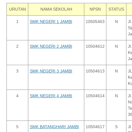
URUTAN
NAMA SEKOLAH
NPSN
STATUS
1
SMK NEGERI 1 JAMBI
10505463
N
Jl
Si
J
2
SMK NEGERI 2 JAMBI
10504612
N
Jl
Ke
J
3
SMK NEGERI 3 JAMBI
10504613
N
J
Ke
Ko
4
SMK NEGERI 4 JAMBI
10504614
N
Jl
No
Te
3
5
SMK BATANGHARI JAMBI
10504617
S
Jl