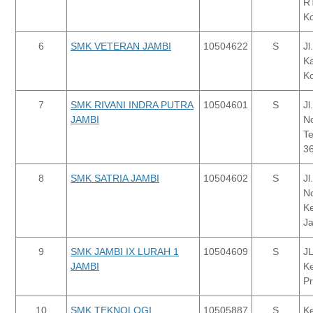
RT
Ko
6
SMK VETERAN JAMBI
10504622
S
Jl
Ka
Ko
7
SMK RIVANI INDRA PUTRA
10504601
S
Jl
JAMBI
No
Te
3
8
SMK SATRIA JAMBI
10504602
S
J
N
Ke
J
9
SMK JAMBI IX LURAH 1
10504609
S
JL
JAMBI
Ke
Pr
10
SMK TEKNOLOGI
10505887
S
Ke